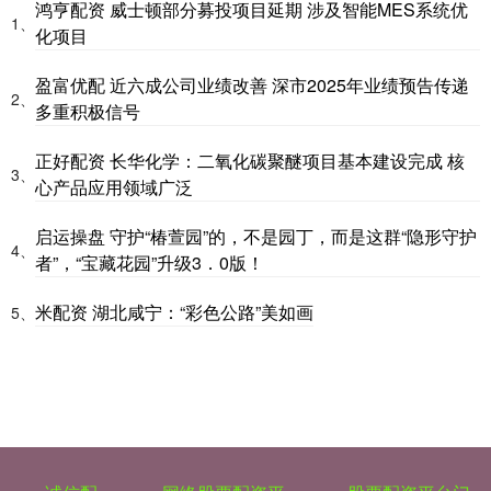
鸿亨配资 威士顿部分募投项目延期 涉及智能MES系统优
1、
化项目
盈富优配 近六成公司业绩改善 深市2025年业绩预告传递
2、
多重积极信号
正好配资 长华化学：二氧化碳聚醚项目基本建设完成 核
3、
心产品应用领域广泛
启运操盘 守护“椿萱园”的，不是园丁，而是这群“隐形守护
4、
者”，“宝藏花园”升级3．0版！
米配资 湖北咸宁：“彩色公路”美如画
5、