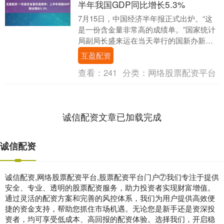
半年我国GDP同比增长5.3%
7月15日，中国经济半年报正式出炉。“这
是一份含金量非常高的成绩单。”国家统计
局副局长盛来运在当天举行的国新办新闻
发布会上说。 初步核算，今年上半年国内
互盈配资
生产总值....
查看：
241
分类：
网络股票配资平台
诚信配资文章已加载完成
诚信配资
诚信配资,网络股票配资平台,股票配资平台门户⑦我们专注于提供
安全、专业、透明的股票配资服务，助力投资者实现财富增值。
通过灵活的配资方案和完善的风控体系，我们为用户提供高效便
捷的资金支持，帮助您抓住市场机遇。无论您是新手还是资深投
资者，均可享受低成本、高回报的配资体验。选择我们，开启稳