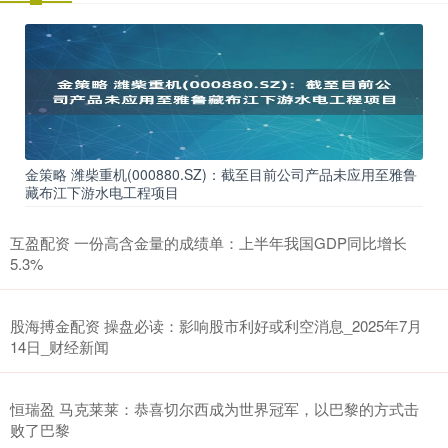
金策略 潍柴重机(000880.SZ)：截至目前公司产品未应用至雅鲁
藏布江下游水电工程项目
互盈配资 一份高含金量的成绩单：上半年我国GDP同比增长
5.3%
股海搏金配资 操盘必读：影响股市利好或利空消息_2025年7月
14日_财经新闻
恒瑞盈 马克莱莱：恭喜切尔西成为世界冠军，以巴黎的方式击
败了巴黎