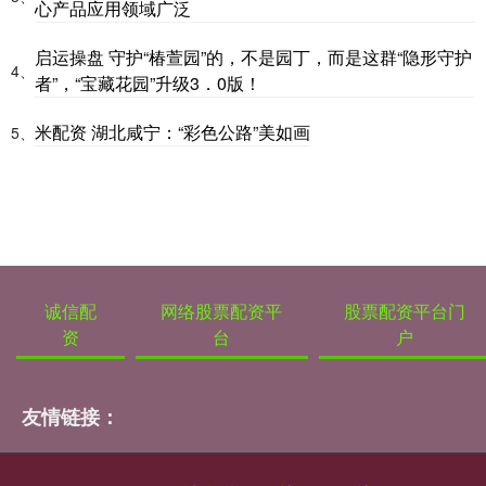
心产品应用领域广泛
启运操盘 守护“椿萱园”的，不是园丁，而是这群“隐形守护
4、
者”，“宝藏花园”升级3．0版！
米配资 湖北咸宁：“彩色公路”美如画
5、
诚信配
网络股票配资平
股票配资平台门
资
台
户
友情链接：