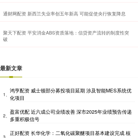
通财网配资 新西兰失业率创五年新高 可能促使央行恢复降息
聚天下配资 平安消金ABS资质落地：信贷资产流转的制度性突
破
最新文章
鸿亨配资 威士顿部分募投项目延期 涉及智能MES系统优
1、
化项目
盈富优配 近六成公司业绩改善 深市2025年业绩预告传递
2、
多重积极信号
正好配资 长华化学：二氧化碳聚醚项目基本建设完成 核
3、