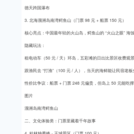
德天跨国瀑布
3. 北海涠洲岛南湾鳄鱼山（门票 98 元 + 船票 150 元）​
核心亮点：中国最年轻的火山岛，鳄鱼山的 “火山之眼” 海
隐藏玩法：​
租电动车（50 元 / 天）环岛，五彩滩的日出比景区收费观景
跟渔民去 “打渔”（100 元 / 人），当天的海鲜能让民宿老板
性价比争议：船票 + 门票 248 元偏贵，但岛上 50 元能
图片
涠洲岛南湾鳄鱼山
二、文化体验类：门票里藏着千年故事​
4. 桂林独秀峰 - 王城景区（门票 100 元）​