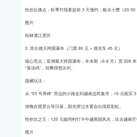
性价比痛点：旺季竹筏要提前 3 天预约，船夫小费（20-50
图片
桂林漓江景区
2. 崇左德天跨国瀑布（门票 80 元 + 观光车 45 元）​
核心亮点：亚洲最大跨国瀑布，丰水期（6-8 月）宽 20
“落汤鸡”，却爽得想尖叫。​
隐藏玩法：​
从 “53 号界碑” 旁边的小路走到越南边民集市，10 元能买 3
傍晚在观景台等日落，阳光穿过水雾会出现双彩虹。​
性价比之王：125 元能同时打卡中越两国风光，比去越南芒街
图片