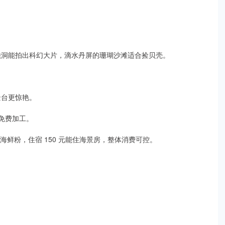
蚀洞能拍出科幻大片，滴水丹屏的珊瑚沙滩适合捡贝壳。​
台更惊艳。​
免费加工。​
吃撑海鲜粉，住宿 150 元能住海景房，整体消费可控。