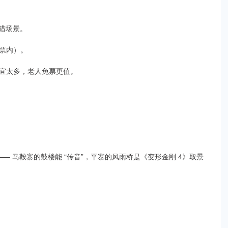
猎场景。​
票内）。​
宜太多，老人免票更值。​
—— 马鞍寨的鼓楼能 “传音”，平寨的风雨桥是《变形金刚 4》取景