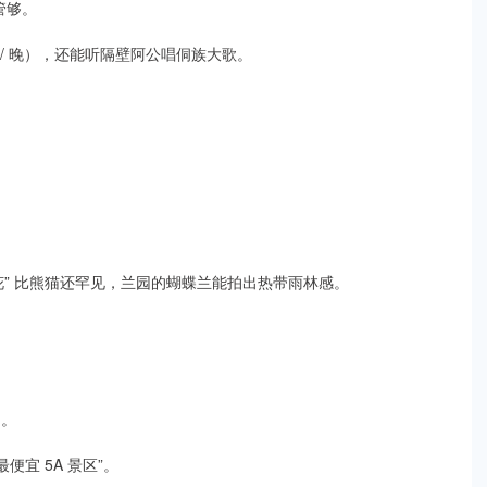
管够。​
 / 晚），还能听隔壁阿公唱侗族大歌。​
花” 比熊猫还罕见，兰园的蝴蝶兰能拍出热带雨林感。​
。​
宜 5A 景区”。​