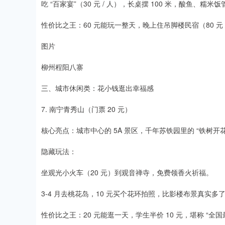
吃 “百家宴”（30 元 / 人），长桌摆 100 米，酸鱼、糯米饭
性价比之王：60 元能玩一整天，晚上住吊脚楼民宿（80 元
图片
柳州程阳八寨
三、城市休闲类：花小钱逛出幸福感​
7. 南宁青秀山（门票 20 元）​
核心亮点：城市中心的 5A 景区，千年苏铁园里的 “铁树开
隐藏玩法：​
坐观光小火车（20 元）到观音禅寺，免费领香火祈福。​
3-4 月去桃花岛，10 元买个花环拍照，比影楼布景真实多了
性价比之王：20 元能逛一天，学生半价 10 元，堪称 “全国最便