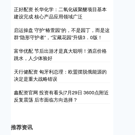
正好配资 长华化学：二氧化碳聚醚项目基本
建设完成 核心产品应用领域广泛
启运操盘 守护“椿萱园”的，不是园丁，而是这
群“隐形守护者”，“宝藏花园”升级3．0版！
富华优配 节后出游才是真大聪明！酒店价格
跳水，人少体验好
天行健配资 匈牙利总理：欧盟摆脱俄能源的
决定是重大战略错误
鑫配资官网 投资有看头|7月29日 3600点附近
反复震荡 后市面临方向选择？
推荐资讯