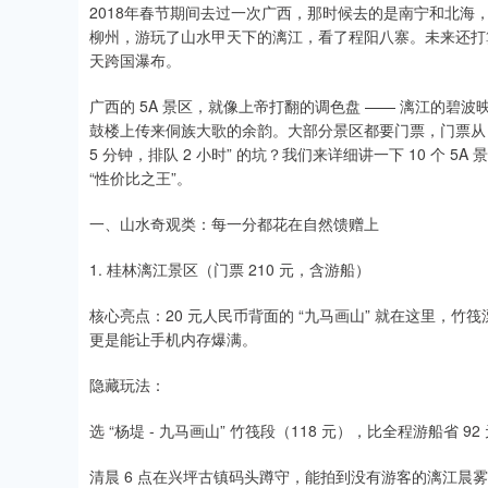
2018年春节期间去过一次广西，那时候去的是南宁和北
柳州，游玩了山水甲天下的漓江，看了程阳八寨。未来还打
天跨国瀑布。
广西的 5A 景区，就像上帝打翻的调色盘 —— 漓江的
鼓楼上传来侗族大歌的余韵。大部分景区都要门票，门票从 20
5 分钟，排队 2 小时” 的坑？我们来详细讲一下 10 个
“性价比之王”。
一、山水奇观类：每一分都花在自然馈赠上​
1. 桂林漓江景区（门票 210 元，含游船）​
核心亮点：20 元人民币背面的 “九马画山” 就在这里，竹
更是能让手机内存爆满。​
隐藏玩法：​
选 “杨堤 - 九马画山” 竹筏段（118 元），比全程游船省 9
清晨 6 点在兴坪古镇码头蹲守，能拍到没有游客的漓江晨雾