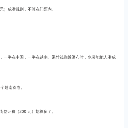
 元）成潜规则，不算在门票内。​
8 米，一半在中国，一半在越南。乘竹筏靠近瀑布时，水雾能把人淋成
 个越南春卷。​
签证费（200 元）划算多了。​