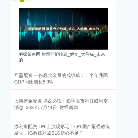
蚂蚁策略网 智慧守护纯真_妈文_大熊猫_未来
的
互盈配资 一份高含金量的成绩单：上半年我国
GDP同比增长5.3%
股海搏金配资 操盘必读：影响股市利好或利空
消息_2025年7月14日_财经新闻
添利富配资 LPL上演现形记！LPL国产最强教练
发火，IG教练对战BLG信心不足？