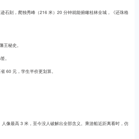
迹石刻，爬独秀峰（216 米）20 分钟就能俯瞰桂林全城，《还珠格
藩王秘史。​
签。​
省 60 元，学生半价更划算。​
，人像最高 3 米，至今没人破解出全部含义。乘游船近距离看时，仿