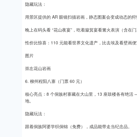
隐藏玩法：​
用景区提供的 AR 眼镜扫描岩画，静态图案会变成动态的狩
晚上在码头看 “花山夜宴”，吃着簸箕宴看篝火表演（含在门
性价比惊喜：110 元能看世界文化遗产，比去埃及看壁画便
图片
崇左花山岩画
6. 柳州程阳八寨（门票 60 元）​
核心亮点：8 个侗族村寨藏在大山里，13 座鼓楼各有绝活 
地。​
隐藏玩法：​
跟着侗族阿婆学织侗锦（免费），成品能带走当纪念品。​