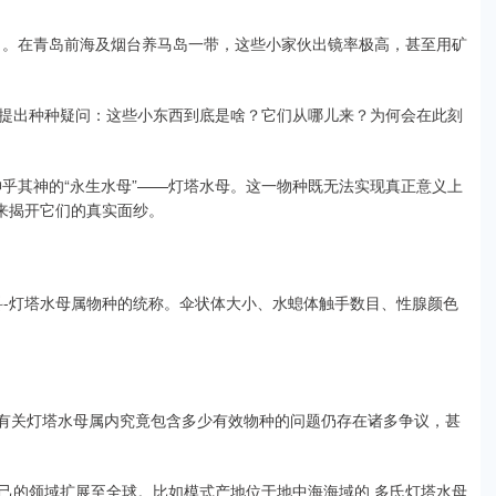
”了。在青岛前海及烟台养马岛一带，这些小家伙出镜率极高，甚至用矿
提出种种疑问：这些小东西到底是啥？它们从哪儿来？为何会在此刻
乎其神的“永生水母”——灯塔水母。这一物种既无法实现真正意义上
来揭开它们的真实面纱。
科-灯塔水母属物种的统称。伞状体大小、水螅体触手数目、性腺颜色
ricula)，有关灯塔水母属内究竟包含多少有效物种的问题仍存在诸多争议，甚
己的领域扩展至全球。比如模式产地位于地中海海域的 多氏灯塔水母