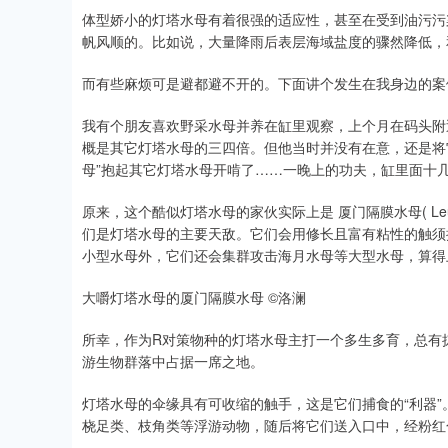
体型娇小的灯塔水母有着很强的适应性，甚至在受到油污污
帆风顺的。比如说，大量降雨后表层海域盐度的骤然降低，
而有些麻烦可是避都避不开的。下面讲个发生在我身边的案
我有个朋友喜欢野采水母并养在缸里观察，上个月在码头附
概是其它灯塔水母的三四倍。但他当时并没有在意，还是将
母”抱起其它灯塔水母开啃了……一晚上的功夫，缸里面十
原来，这个酷似灯塔水母的家伙实际上是 厦门隔膜水母( Leucka
们是灯塔水母的主要天敌。它们会用修长且富有粘性的触须
小型水母外，它们还会集群攻击海月水母等大型水母，算得上
大嚼灯塔水母的厦门隔膜水母 ©洛澜
所幸，作为R对策物种的灯塔水母主打一个多生多育，总有
游生物群落中占据一席之地。
灯塔水母的伞缘具有可收缩的触手，这是它们捕食的“利器
桡足类、枝角类等浮游动物，随后将它们送入口中，经粉红