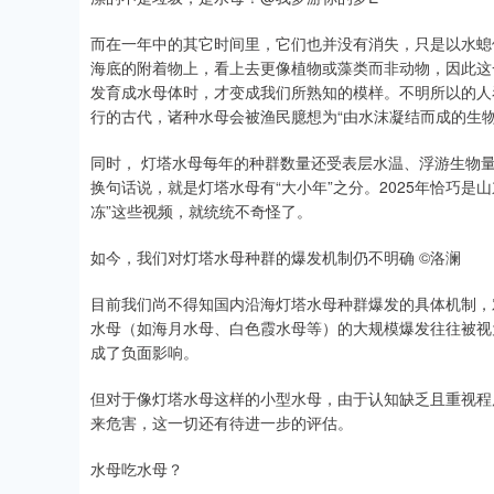
而在一年中的其它时间里，它们也并没有消失，只是以水螅
海底的附着物上，看上去更像植物或藻类而非动物，因此这
发育成水母体时，才变成我们所熟知的模样。不明所以的人
行的古代，诸种水母会被渔民臆想为“由水沫凝结而成的生物
同时， 灯塔水母每年的种群数量还受表层水温、浮游生物
换句话说，就是灯塔水母有“大小年”之分。2025年恰巧是山
冻”这些视频，就统统不奇怪了。
如今，我们对灯塔水母种群的爆发机制仍不明确 ©洛澜
目前我们尚不得知国内沿海灯塔水母种群爆发的具体机制，
水母（如海月水母、白色霞水母等）的大规模爆发往往被视
成了负面影响。
但对于像灯塔水母这样的小型水母，由于认知缺乏且重视程
来危害，这一切还有待进一步的评估。
水母吃水母？