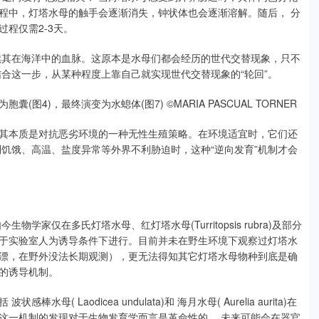
程中，灯塔水母的触手会逐渐消失，钟状体也会逐渐溶解。随后， 分
程仅需2-3天。
续其在海洋中的血脉。这原本是水母们都会经历的世代交替现象，只不
合这一步，从某种程度上靠自己就实现世代交替现象的“轮回”。
图4)，最终演变为水螅体(图7) ©MARIA PASCUAL TORNER
，其本质是对抗恶劣环境的一种无性生殖策略。在环境适宜时，它们还
饥饿、高温、盐度异常等外界不利胁迫时，这种“逆向发育”机制才会
学家仅在多氏灯塔水母、红灯塔水母(Turritopsis rubra)及部分
于实验室人为诱导条件下进行。目前并未在野生环境下观察过灯塔水
处漂，在野外没法长期观测），更无法得知其它灯塔水母物种到底是确
的诱导机制。
 Laodicea undulata)和 海月水母( Aurelia aurita)在
这一机制的发现对于生物发育学而言是革命性的， 未来可能会在器官