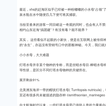
最近，xhs的赶海区似乎已经被一种粉嘟嘟的小水母“占领
泉水瓶在水中随便舀几下便可将其捕获。
当纷至沓来的游客一同目睹这一奇观的同时，也会有人不禁
相约山东近海“搞团建”？有没有毒？能不能养？
其实， 这些看似不起眼的小家伙，便是在互联网上被传得神
的“永生”，亦远没有营销号口中的那般神秘。今天，我们就
小小水母，大大难题
灯塔水母并非某个物种的专称，而是丝螅水母目-棒螅水母
等性状，是区分不同灯塔水母物种的关键所在。
展开剩余91%
北美洲东海岸一带的帽状灯塔水母( Turritopsis nut
至还有很多尚未被描述的隐存种 ©smithsonian_marinegeo
自大航海时代以来，一些灯塔水母早已借助人类的力量将自