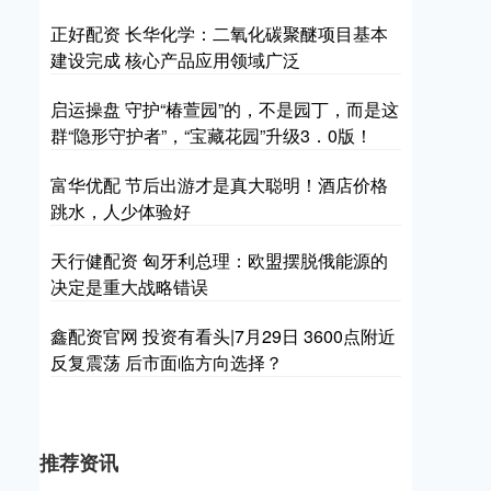
正好配资 长华化学：二氧化碳聚醚项目基本
建设完成 核心产品应用领域广泛
启运操盘 守护“椿萱园”的，不是园丁，而是这
群“隐形守护者”，“宝藏花园”升级3．0版！
富华优配 节后出游才是真大聪明！酒店价格
跳水，人少体验好
天行健配资 匈牙利总理：欧盟摆脱俄能源的
决定是重大战略错误
鑫配资官网 投资有看头|7月29日 3600点附近
反复震荡 后市面临方向选择？
推荐资讯