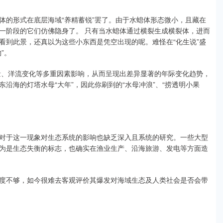
体的形式在底层海域“养精蓄锐”罢了。由于水螅体形态微小，且藏在
一阶段的它们仿佛隐身了。 只有当水螅体通过横裂生成横裂体，进而
看到此景，还真以为这些小东西是凭空出现的呢。难怪在“化生说”盛
”。
量、洋流变化等多重因素影响，从而呈现出差异显著的年际变化趋势，
东沿海的灯塔水母“大年”，因此你刷到的“水母冲浪”、“捞透明小果
对于这一现象对生态系统的影响也缺乏深入且系统的研究。一些大型
为是生态失衡的标志，也确实在渔业生产、沿海旅游、发电等方面造
度不够，如今很难去客观评价其爆发对海域生态及人类社会是否会带