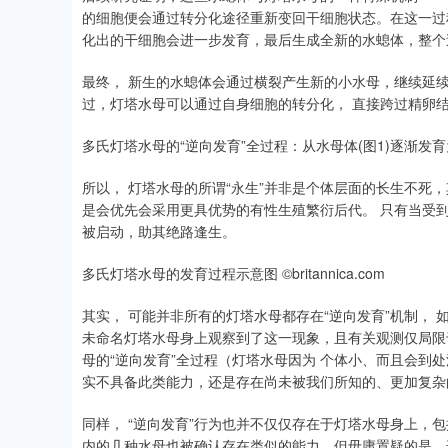
的细胞便会通过转分化途径重新变回干细胞状态。在这一过
化出的干细胞会进一步发育，最后生成全新的水螅体，整个过
最终， 新生的水螅体会通过横裂产生新的小水母，继续延
过，灯塔水母可以通过自身细胞的转分化， 直接跨过精卵结
多氏灯塔水母的“逆向发育”全过程：从水母体(图1)逐渐发育为胞囊(
所以， 灯塔水母的所谓“永生”并非是个体层面的长生不死
是会优先会采用更具优势的有性生殖繁衍后代。 只有当受到
被启动，助其绝路逢生。
多氏灯塔水母的发育过程示意图 ©britannica.com
其实， 可能并非所有的灯塔水母都存在“逆向发育”机制， 如今生物
未命名灯塔水母身上观察到了这一现象，且有关观测仅局限
母的“逆向发育”全过程（灯塔水母因为 个体小、而且会到
实不具备此类能力，还是存在尚未被我们所知的、更加复杂
同样， “逆向发育”行为也并不仅仅存在于灯塔水母身上，包括 波状感棒水母(
内的几种水母也被确认存在类似的能力。但毋庸置疑的是，