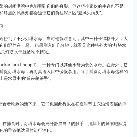
染的封闭港湾中也能看到它们的身影。但这些小家伙的生存也不是一
和肆虐的风暴潮都会迫使它们前往深水区“避风头雨头”。
例：
近捞到了不少灯塔水母。当时他就注意到，其中一种长得格外大，大
它们混养在一起。 结果刚入缸几分钟，就看见这种格外大的“灯塔水
几只灯塔水母就被吃个精光。
rtiara hoepplii)， 一种专门以其他水母为食的水母。在野外，它
捕捉灯塔水母，再将其送入口中慢慢享用。除了捕食灯塔水母这样的
是水母中的“反差萌杀手”。
掠食者吃剩的活下来，它们也因此得以在初夏时节山东沿海表层的浮
”。在捕食时，灯塔水母会充分舒展自己的触手，用其上的刺细胞麻痹
色的垂管抵达胃腔进行消化。