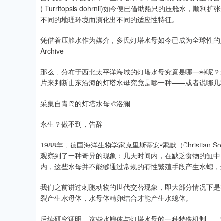
( Turritopsis dohrnii)如今便已借助船只的压
不同的地理环境而演化出不同的适应性特征。
凭借着压舱水作为媒介，多氏灯塔水母如今已成为全球性的入侵物
Archive
那么，分布于西北太平洋海域的灯塔水母究竟是哪一种呢？
片来判断山东沿海的灯塔水母究竟是哪一种——或者说哪几
采集自青岛的灯塔水母 ©洛澜
永生？做不到，告辞
1988年，德国海洋生物学家克里斯蒂安•索默（Christi
观察到了一种奇异的现象：几天时间内，在缺乏食物的缸中
内，这些水母并不能够通过常规的有性繁殖手段产生水螅，
我们之前讲过刺胞动物的世代交替现象，即大部分情况下是
裂产生水母体，水母体精卵结合才能产生水螅体。
后续研究证明，这些水螅体与灯塔水母的一种特殊机制——“