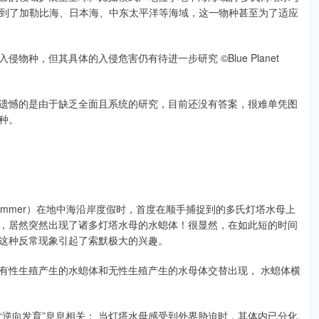
舱水，顺利扩张到了加勒比海、日本海、中东太平洋等海域，这一物种甚至为了适应
种，但其具体的入侵危害仍有待进一步研究 ©Blue Planet
遗憾的是由于缺乏全面且系统的研究，目前还没有答案，很难单凭图
种。
an Sommer）在地中海沿岸度假时，首度在顺手捕捉到的多氏灯塔水母上
，居然突然出现了诸多灯塔水母的水螅体！很显然，在如此短的时间
这种反常现象引起了索默极大的兴趣。
有性生殖产生的水螅体和无性生殖产生的水母体交替出现， 水螅体横
逆向发育”息息相关： 当灯塔水母感受到外界胁迫时，其体内已分化