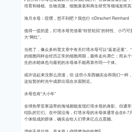
培育和移植、生物克隆、细胞衰老和再生研究等领域发挥其
海月水母：哎嘿，想不到吧？我也行 ©Dirscherl Reinhard
值得一提的是，灯塔水母凭借着“转世轮回”的特性、小巧可
大“网红”。
当然了，像众多科普文章中有关灯塔水母可以“返老还童”、
的细胞同样会经历正常的细胞周期，最终走向凋亡；而从个
生的水螅体也与最初的水母体不能再算作同一个体。
或许说起来没那么浪漫，但 这些小东西确实会和我们一样
这短暂的时光中成群出现在水面附近。
水母也有“大小年”
全球热带至寒温带的海域都能发现灯塔水母的身影。但通常
结队的它们。在中国沿海，灯塔水母的水母体通常会在6-
个体组成的群体，确实会给人们带来亿点点震撼。
漂的不是垃圾，是水母！@我梦游你的梦E