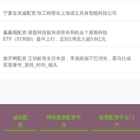
宁夏金龙诚配资 恒工精密在上海成立具身智能科技公司
赢赢顺配资 港股科技板块或有布局机会？港股科技
ETF（513020）盘中上行，近5日净流入超3.6亿元
旗开网配资 王诗龄母女日本游，李湘发福下巴消失，爱马仕成
双显奢华_显得_时尚_镜头
诚信配
网络股票配资平
股票配资平台门
资
台
户