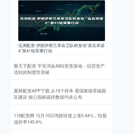
伍洲配资 伊朗伊斯兰革命卫队称发动“真实承诺
4”第41轮军事行动
聚天下配资 平安消金ABS资质落地：信贷资产
流转的制度性突破
翼林配资APP下载 从15个样本 看国家级零碳园
区建设 核心指标碳排数据均未公布
118配资网 12月10日鸿路转债上涨0.44%，转股
溢价率140.4%